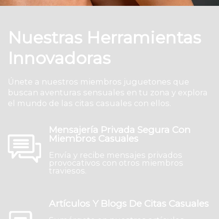
Nuestras Herramientas
Innovadoras
Únete a nuestros miembros juguetones que
buscan aventuras sensuales en tu zona y explora
el mundo de las citas casuales con ellos.
Mensajería Privada Segura Con
Miembros Casuales
Envía y recibe mensajes privados
provocativos con otros miembros
traviesos.
Artículos Y Blogs De Citas Casuales