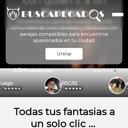
con quien ir a un
Picadero
Conviértete en parte de nuestra vibrante
comunidad de citas traviesas y conéctate con
parejas compatibles para encuentros
apasionados en tu ciudad.
Unirse
6.3M
4.5
Rated Members
go
RSG92
alej
5
4.2
Todas tus fantasias a
un solo clic ...