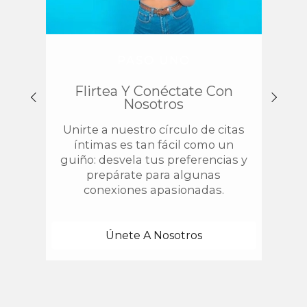
PASO UNO
Flirtea Y Conéctate Con
Enc
Nosotros
Unirte a nuestro círculo de citas
¿
íntimas es tan fácil como un
chis
guiño: desvela tus preferencias y
estab
prepárate para algunas
con 
conexiones apasionadas.
una
Únete A Nosotros