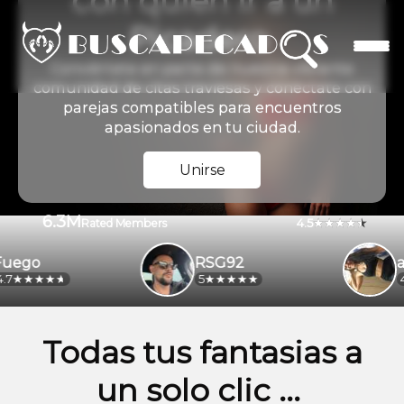
con quien ir a un
Picadero
Conviértete en parte de nuestra vibrante
comunidad de citas traviesas y conéctate con
parejas compatibles para encuentros
apasionados en tu ciudad.
Unirse
6.3M
4.5
Rated Members
go
RSG92
alej
5
4.2
Todas tus fantasias a
un solo clic ...