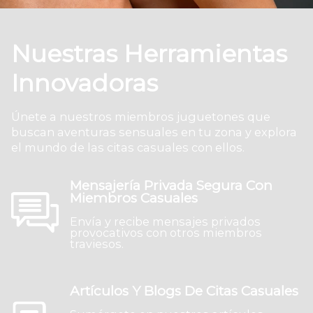
Nuestras Herramientas
Innovadoras
Únete a nuestros miembros juguetones que
buscan aventuras sensuales en tu zona y explora
el mundo de las citas casuales con ellos.
Mensajería Privada Segura Con
Miembros Casuales
Envía y recibe mensajes privados
provocativos con otros miembros
traviesos.
Artículos Y Blogs De Citas Casuales