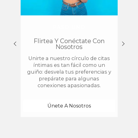
PASO UNO
Flirtea Y Conéctate Con
Enc
Nosotros
Unirte a nuestro círculo de citas
¿
íntimas es tan fácil como un
chis
guiño: desvela tus preferencias y
estab
prepárate para algunas
con 
conexiones apasionadas.
una
Únete A Nosotros