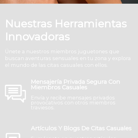
Nuestras Herramientas
Innovadoras
Únete a nuestros miembros juguetones que
buscan aventuras sensuales en tu zona y explora
el mundo de las citas casuales con ellos.
Mensajería Privada Segura Con
Miembros Casuales
Envía y recibe mensajes privados
provocativos con otros miembros
traviesos.
Artículos Y Blogs De Citas Casuales