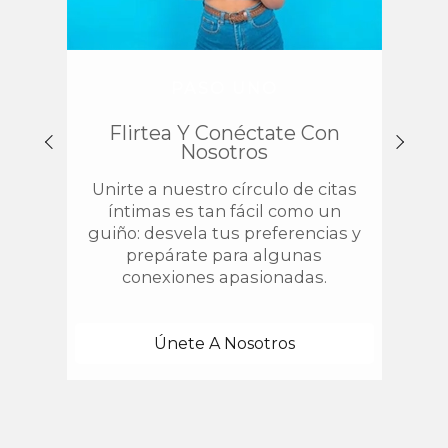
PASO UNO
Flirtea Y Conéctate Con
Enc
Nosotros
Unirte a nuestro círculo de citas
¿
íntimas es tan fácil como un
chis
guiño: desvela tus preferencias y
estab
prepárate para algunas
con 
conexiones apasionadas.
una
Únete A Nosotros