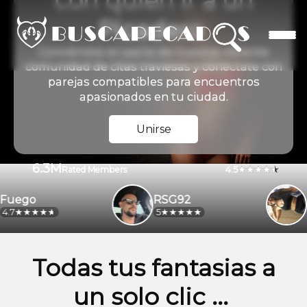
con quien ir a un
Picadero
Conviértete en parte de nuestra vibrante
comunidad de citas traviesas y conéctate con
parejas compatibles para encuentros
apasionados en tu ciudad.
Unirse
6.3M
4.5
Rated Members
ego
RSG92
ale
5
4.2
Todas tus fantasias a
un solo clic ...