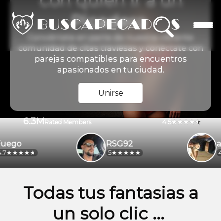
con quien ir a un
Picadero
Conviértete en parte de nuestra vibrante
comunidad de citas traviesas y conéctate con
parejas compatibles para encuentros
apasionados en tu ciudad.
Unirse
6.3M
4.5
Rated Members
go
RSG92
alej
5
4.2
Todas tus fantasias a
un solo clic ...