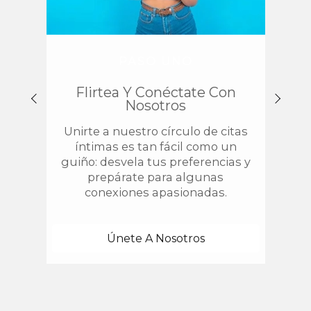
PASO UNO
Flirtea Y Conéctate Con
Enc
Nosotros
Unirte a nuestro círculo de citas
¿
íntimas es tan fácil como un
chis
guiño: desvela tus preferencias y
estab
prepárate para algunas
con 
conexiones apasionadas.
una
Únete A Nosotros