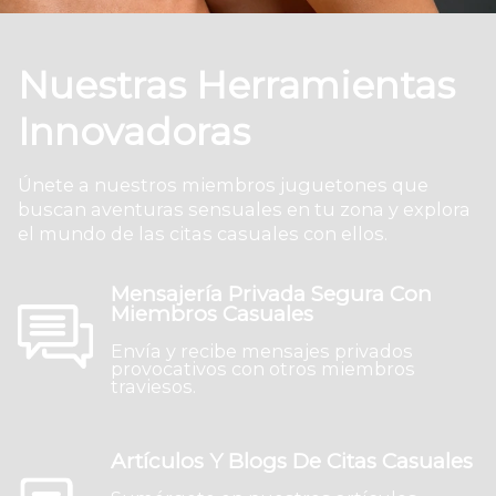
Nuestras Herramientas
Innovadoras
Únete a nuestros miembros juguetones que
buscan aventuras sensuales en tu zona y explora
el mundo de las citas casuales con ellos.
Mensajería Privada Segura Con
Miembros Casuales
Envía y recibe mensajes privados
provocativos con otros miembros
traviesos.
Artículos Y Blogs De Citas Casuales