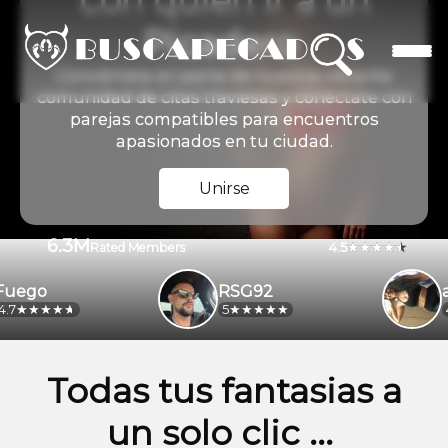
con quien ir a un
Picadero
Conviértete en parte de nuestra vibrante
comunidad de citas traviesas y conéctate con
parejas compatibles para encuentros
apasionados en tu ciudad.
Unirse
6.3M
4.5
Rated Members
go
RSG92
ale
5
4.2
Todas tus fantasias a
un solo clic ...