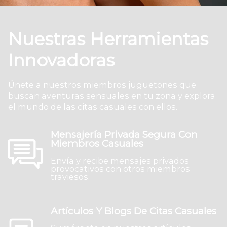
Nuestras Herramientas
Innovadoras
Únete a nuestros miembros juguetones que
buscan aventuras sensuales en tu zona y explora
el mundo de las citas casuales con ellos.
Mensajería Privada Segura Con
Miembros Casuales
Envía y recibe mensajes privados
provocativos con otros miembros
traviesos.
Artículos Y Blogs De Citas Casuales