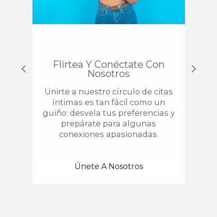
PASO UNO
Flirtea Y Conéctate Con
Enc
Nosotros
Unirte a nuestro círculo de citas
¿
íntimas es tan fácil como un
chis
guiño: desvela tus preferencias y
estab
prepárate para algunas
con 
conexiones apasionadas.
una
Únete A Nosotros