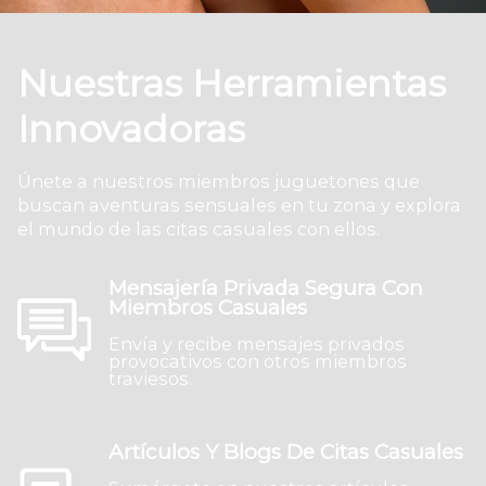
Nuestras Herramientas
Innovadoras
Únete a nuestros miembros juguetones que
buscan aventuras sensuales en tu zona y explora
el mundo de las citas casuales con ellos.
Mensajería Privada Segura Con
Miembros Casuales
Envía y recibe mensajes privados
provocativos con otros miembros
traviesos.
Artículos Y Blogs De Citas Casuales