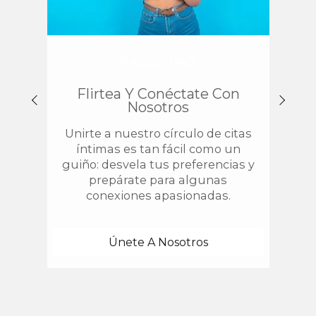
PASO UNO
Flirtea Y Conéctate Con
Enc
Nosotros
Unirte a nuestro círculo de citas
¿
íntimas es tan fácil como un
chis
guiño: desvela tus preferencias y
estab
prepárate para algunas
con 
conexiones apasionadas.
una
Únete A Nosotros