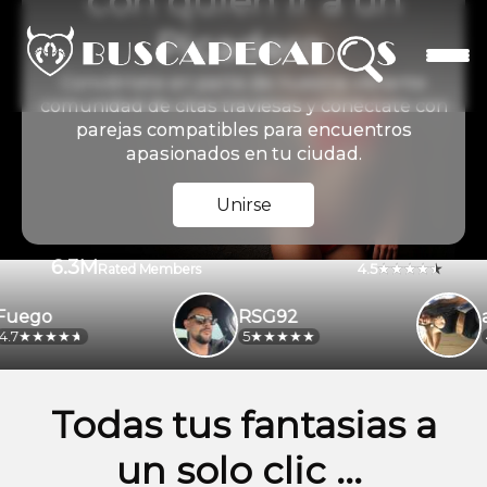
con quien ir a un
Picadero
Conviértete en parte de nuestra vibrante
comunidad de citas traviesas y conéctate con
parejas compatibles para encuentros
apasionados en tu ciudad.
Unirse
6.3M
4.5
Rated Members
ego
RSG92
ale
5
4.2
Todas tus fantasias a
un solo clic ...