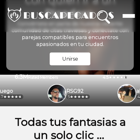
con quien ir a un
Picadero
Conviértete en parte de nuestra vibrante
comunidad de citas traviesas y conéctate con
parejas compatibles para encuentros
apasionados en tu ciudad.
Unirse
6.3M
4.5
Rated Members
go
RSG92
alej
5
4.2
Todas tus fantasias a
un solo clic ...