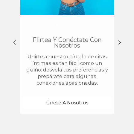
PASO UNO
Flirtea Y Conéctate Con
Enc
Nosotros
Unirte a nuestro círculo de citas
¿
íntimas es tan fácil como un
chis
guiño: desvela tus preferencias y
estab
prepárate para algunas
con 
conexiones apasionadas.
una
Únete A Nosotros