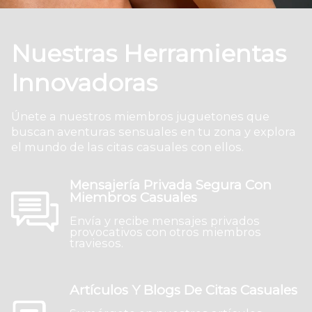
Nuestras Herramientas
Innovadoras
Únete a nuestros miembros juguetones que
buscan aventuras sensuales en tu zona y explora
el mundo de las citas casuales con ellos.
Mensajería Privada Segura Con
Miembros Casuales
Envía y recibe mensajes privados
provocativos con otros miembros
traviesos.
Artículos Y Blogs De Citas Casuales