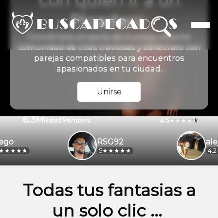
con quien ir a un
Picadero
Conviértete en parte de nuestra vibrante
comunidad de citas traviesas y conéctate con
parejas compatibles para encuentros
apasionados en tu ciudad.
Unirse
6.3M
4.5
Rated Members
o
RSG92
aleja4
5
4.2
Todas tus fantasias a
un solo clic ...