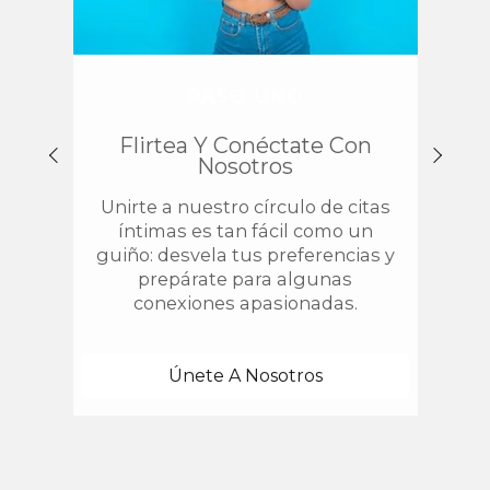
PASO UNO
Flirtea Y Conéctate Con
Enc
Nosotros
Unirte a nuestro círculo de citas
¿
íntimas es tan fácil como un
chis
guiño: desvela tus preferencias y
estab
prepárate para algunas
con 
conexiones apasionadas.
una
Únete A Nosotros