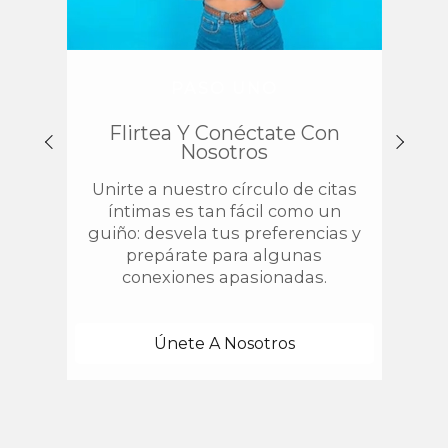
PASO UNO
Flirtea Y Conéctate Con
Enc
Nosotros
Unirte a nuestro círculo de citas
¿
íntimas es tan fácil como un
chis
guiño: desvela tus preferencias y
estab
prepárate para algunas
con 
conexiones apasionadas.
una
Únete A Nosotros