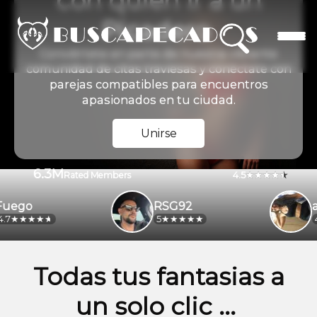
con quien ir a un
Picadero
Conviértete en parte de nuestra vibrante
comunidad de citas traviesas y conéctate con
parejas compatibles para encuentros
apasionados en tu ciudad.
Unirse
6.3M
4.5
Rated Members
go
RSG92
alej
5
4.2
Todas tus fantasias a
un solo clic ...