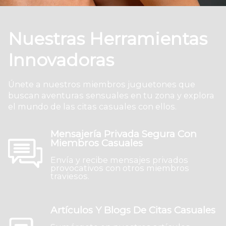
Nuestras Herramientas
Innovadoras
Únete a nuestros miembros juguetones que
buscan aventuras sensuales en tu zona y explora
el mundo de las citas casuales con ellos.
Mensajería Privada Segura Con
Miembros Casuales
Envía y recibe mensajes privados
provocativos con otros miembros
traviesos.
Artículos Y Blogs De Citas Casuales