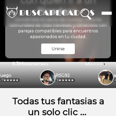
con quien ir a un
Picadero
Conviértete en parte de nuestra vibrante
comunidad de citas traviesas y conéctate con
parejas compatibles para encuentros
apasionados en tu ciudad.
Unirse
6.3M
4.5
Rated Members
go
RSG92
alej
5
4.2
Todas tus fantasias a
un solo clic ...