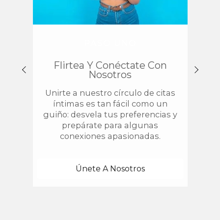
PASO UNO
Flirtea Y Conéctate Con
Enc
Nosotros
Unirte a nuestro círculo de citas
¿
íntimas es tan fácil como un
chis
guiño: desvela tus preferencias y
estab
prepárate para algunas
con 
conexiones apasionadas.
una
Únete A Nosotros