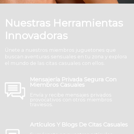
Nuestras Herramientas
Innovadoras
Únete a nuestros miembros juguetones que
buscan aventuras sensuales en tu zona y explora
el mundo de las citas casuales con ellos.
Mensajería Privada Segura Con
Miembros Casuales
Envía y recibe mensajes privados
provocativos con otros miembros
traviesos.
Artículos Y Blogs De Citas Casuales