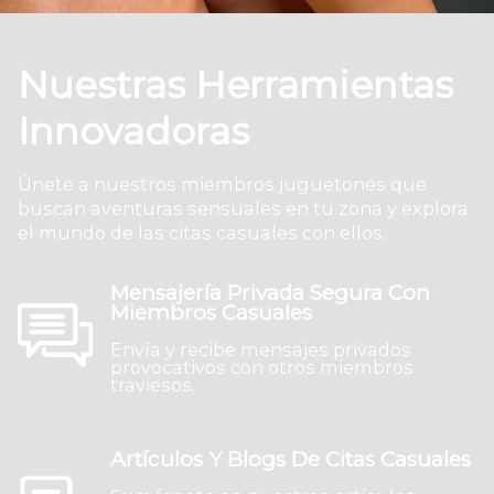
Nuestras Herramientas
Innovadoras
Únete a nuestros miembros juguetones que
buscan aventuras sensuales en tu zona y explora
el mundo de las citas casuales con ellos.
Mensajería Privada Segura Con
Miembros Casuales
Envía y recibe mensajes privados
provocativos con otros miembros
traviesos.
Artículos Y Blogs De Citas Casuales