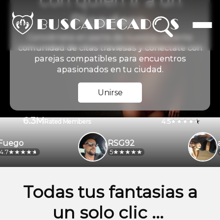
con quien ir a un
Picadero
Conviértete en parte de nuestra vibrante
comunidad de citas traviesas y conéctate con
parejas compatibles para encuentros
apasionados en tu ciudad.
Unirse
6.3M
4.5
Rated Members
go
RSG92
ale
5
4.2
Todas tus fantasias a
un solo clic ...