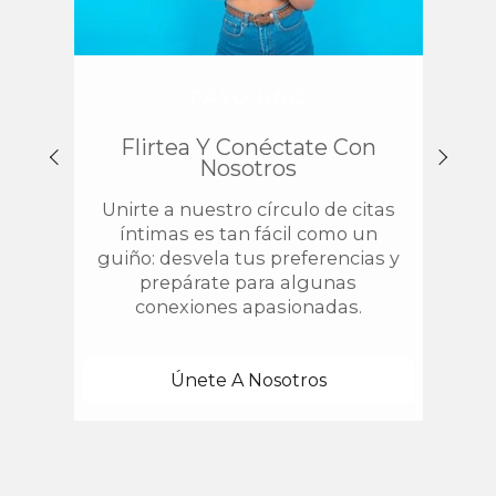
PASO UNO
Flirtea Y Conéctate Con
Enc
Nosotros
Unirte a nuestro círculo de citas
¿
íntimas es tan fácil como un
chis
guiño: desvela tus preferencias y
estab
prepárate para algunas
con 
conexiones apasionadas.
una
Únete A Nosotros