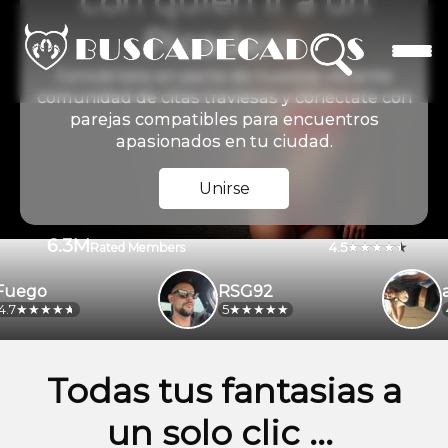
con quien ir a un
Picadero
Conviértete en parte de nuestra vibrante
comunidad de citas traviesas y conéctate con
parejas compatibles para encuentros
apasionados en tu ciudad.
Unirse
6.3M
4.5
Rated Members
go
RSG92
ale
5
4.2
Todas tus fantasias a
un solo clic ...