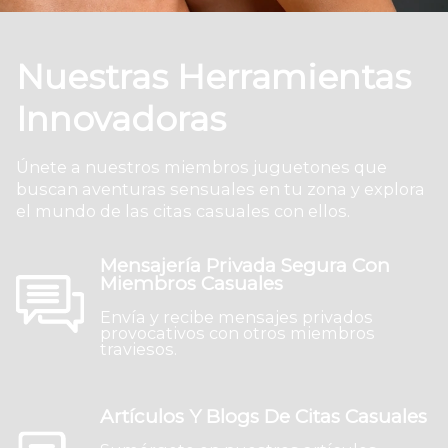
Nuestras Herramientas
Innovadoras
Únete a nuestros miembros juguetones que
buscan aventuras sensuales en tu zona y explora
el mundo de las citas casuales con ellos.
Mensajería Privada Segura Con
Miembros Casuales
Envía y recibe mensajes privados
provocativos con otros miembros
traviesos.
Artículos Y Blogs De Citas Casuales