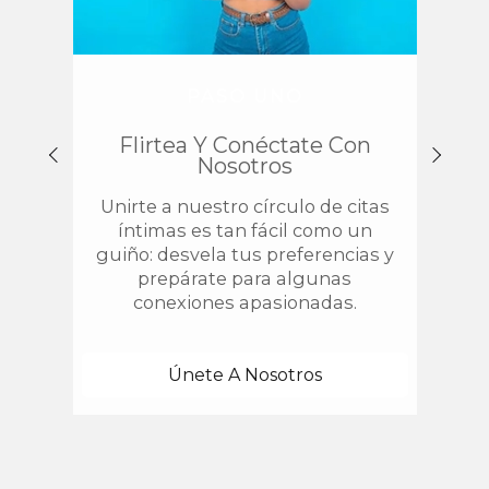
PASO UNO
Flirtea Y Conéctate Con
Enc
Nosotros
Unirte a nuestro círculo de citas
¿
íntimas es tan fácil como un
chis
guiño: desvela tus preferencias y
estab
prepárate para algunas
con 
conexiones apasionadas.
una
Únete A Nosotros