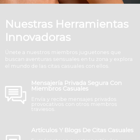
Nuestras Herramientas
Innovadoras
Únete a nuestros miembros juguetones que
buscan aventuras sensuales en tu zona y explora
el mundo de las citas casuales con ellos.
Mensajería Privada Segura Con
Miembros Casuales
Envía y recibe mensajes privados
provocativos con otros miembros
traviesos.
Artículos Y Blogs De Citas Casuales