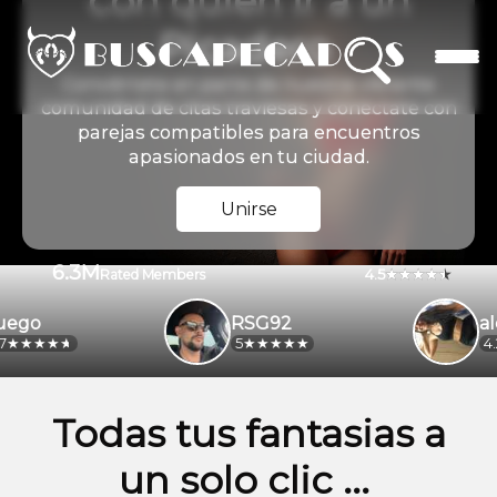
con quien ir a un
Picadero
Conviértete en parte de nuestra vibrante
comunidad de citas traviesas y conéctate con
parejas compatibles para encuentros
apasionados en tu ciudad.
Unirse
6.3M
4.5
Rated Members
o
RSG92
aleja
5
4.2
Todas tus fantasias a
un solo clic ...