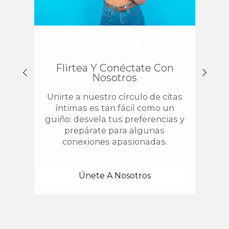
PASO UNO
Flirtea Y Conéctate Con
Enc
Nosotros
Unirte a nuestro círculo de citas
¿
íntimas es tan fácil como un
chis
guiño: desvela tus preferencias y
estab
prepárate para algunas
con 
conexiones apasionadas.
una
Únete A Nosotros