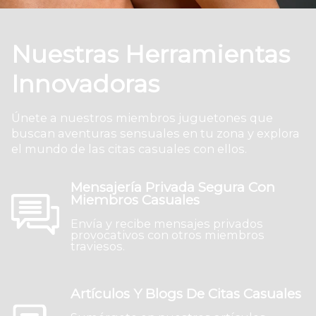
Nuestras Herramientas
Innovadoras
Únete a nuestros miembros juguetones que
buscan aventuras sensuales en tu zona y explora
el mundo de las citas casuales con ellos.
Mensajería Privada Segura Con
Miembros Casuales
Envía y recibe mensajes privados
provocativos con otros miembros
traviesos.
Artículos Y Blogs De Citas Casuales