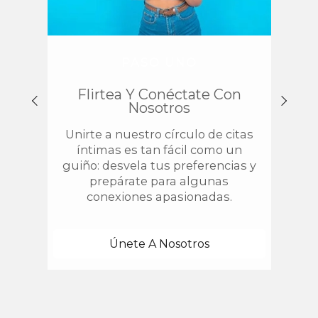
PASO UNO
Flirtea Y Conéctate Con
Enc
Nosotros
Unirte a nuestro círculo de citas
¿
íntimas es tan fácil como un
chis
guiño: desvela tus preferencias y
estab
prepárate para algunas
con 
conexiones apasionadas.
una
Únete A Nosotros