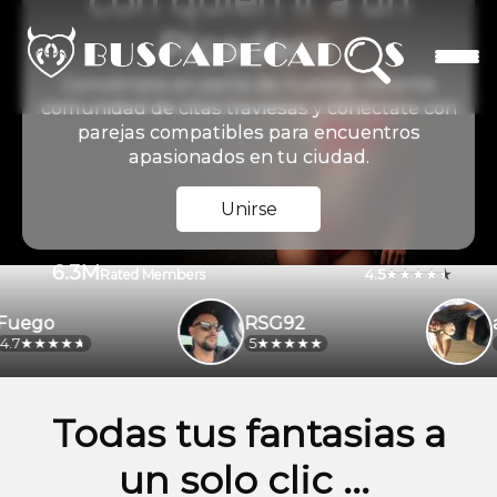
con quien ir a un
Picadero
Conviértete en parte de nuestra vibrante
comunidad de citas traviesas y conéctate con
parejas compatibles para encuentros
apasionados en tu ciudad.
Unirse
6.3M
4.5
Rated Members
ego
RSG92
ale
5
4.2
Todas tus fantasias a
un solo clic ...