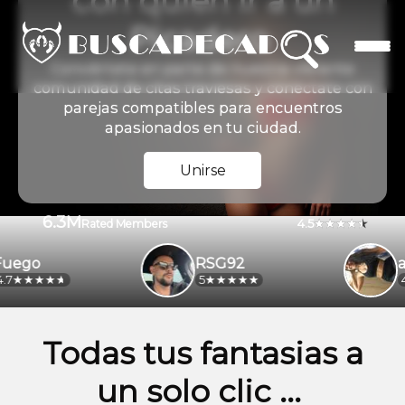
con quien ir a un
Picadero
Conviértete en parte de nuestra vibrante
comunidad de citas traviesas y conéctate con
parejas compatibles para encuentros
apasionados en tu ciudad.
Unirse
6.3M
4.5
Rated Members
go
RSG92
alej
5
4.2
Todas tus fantasias a
un solo clic ...