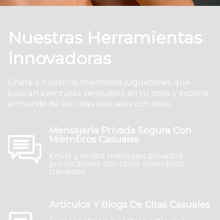
Nuestras Herramientas
Innovadoras
Únete a nuestros miembros juguetones que
buscan aventuras sensuales en tu zona y explora
el mundo de las citas casuales con ellos.
Mensajería Privada Segura Con
Miembros Casuales
Envía y recibe mensajes privados
provocativos con otros miembros
traviesos.
Artículos Y Blogs De Citas Casuales