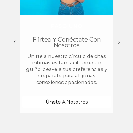
PASO UNO
Flirtea Y Conéctate Con
Enc
Nosotros
Unirte a nuestro círculo de citas
¿
íntimas es tan fácil como un
chis
guiño: desvela tus preferencias y
estab
prepárate para algunas
con 
conexiones apasionadas.
una
Únete A Nosotros