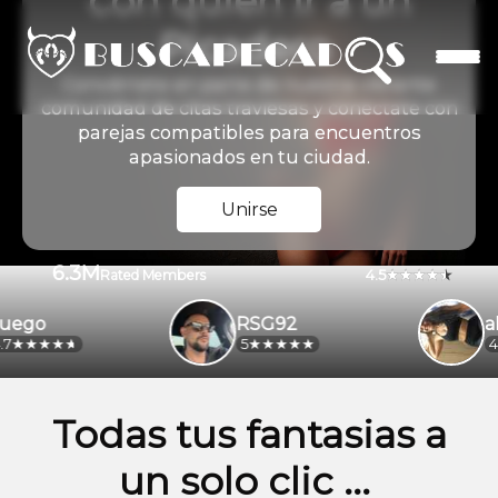
con quien ir a un
Picadero
Conviértete en parte de nuestra vibrante
comunidad de citas traviesas y conéctate con
parejas compatibles para encuentros
apasionados en tu ciudad.
Unirse
6.3M
4.5
Rated Members
go
RSG92
alej
5
4.2
Todas tus fantasias a
un solo clic ...