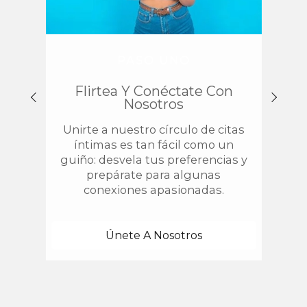
PASO UNO
Flirtea Y Conéctate Con
Enc
Nosotros
Unirte a nuestro círculo de citas
¿
íntimas es tan fácil como un
chis
guiño: desvela tus preferencias y
estab
prepárate para algunas
con 
conexiones apasionadas.
una
Únete A Nosotros