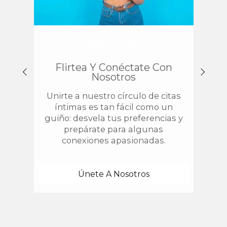
PASO UNO
Flirtea Y Conéctate Con
Enc
Nosotros
Unirte a nuestro círculo de citas
¿
íntimas es tan fácil como un
chis
guiño: desvela tus preferencias y
estab
prepárate para algunas
con 
conexiones apasionadas.
una
Únete A Nosotros