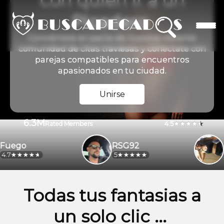
con quien ir a un
Picadero
Conviértete en parte de nuestra vibrante
comunidad de citas traviesas y conéctate con
parejas compatibles para encuentros
apasionados en tu ciudad.
Unirse
6.3M
4.5
Rated Members
ego
RSG92
ale
5
4.2
Todas tus fantasias a
un solo clic ...