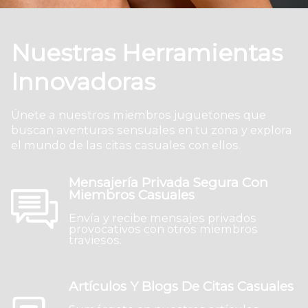
Nuestras Herramientas
Innovadoras
Únete a nuestros miembros juguetones que
buscan aventuras sensuales en tu zona y explora
el mundo de las citas casuales con ellos.
Mensajería Privada Segura Con
Miembros Casuales
Envía y recibe mensajes privados
provocativos con otros miembros
traviesos.
Artículos Y Blogs De Citas Casuales