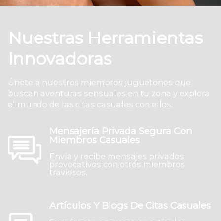
Nuestras Herramientas
Innovadoras
Únete a nuestros miembros juguetones que
buscan aventuras sensuales en tu zona y explora
el mundo de las citas casuales con ellos.
Mensajería Privada Segura Con
Miembros Casuales
Envía y recibe mensajes privados
provocativos con otros miembros
traviesos.
Artículos Y Blogs De Citas Casuales