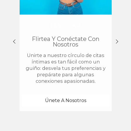
PASO UNO
Flirtea Y Conéctate Con
Enc
Nosotros
Unirte a nuestro círculo de citas
¿
íntimas es tan fácil como un
chis
guiño: desvela tus preferencias y
estab
prepárate para algunas
con 
conexiones apasionadas.
una
Únete A Nosotros