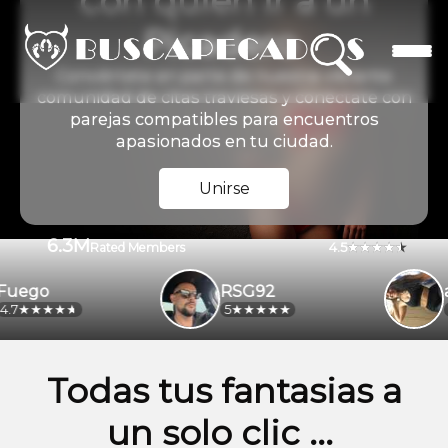
con quien ir a un
Picadero
Conviértete en parte de nuestra vibrante
comunidad de citas traviesas y conéctate con
parejas compatibles para encuentros
apasionados en tu ciudad.
Unirse
6.3M
4.5
Rated Members
ego
RSG92
ale
5
4.2
Todas tus fantasias a
un solo clic ...