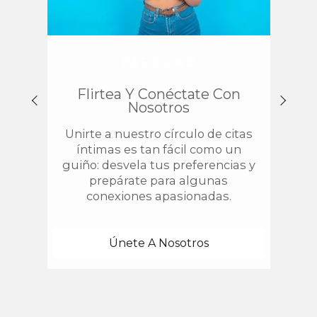
PASO UNO
Flirtea Y Conéctate Con
Enc
Nosotros
Unirte a nuestro círculo de citas
¿
íntimas es tan fácil como un
chis
guiño: desvela tus preferencias y
estab
prepárate para algunas
con 
conexiones apasionadas.
una
Únete A Nosotros