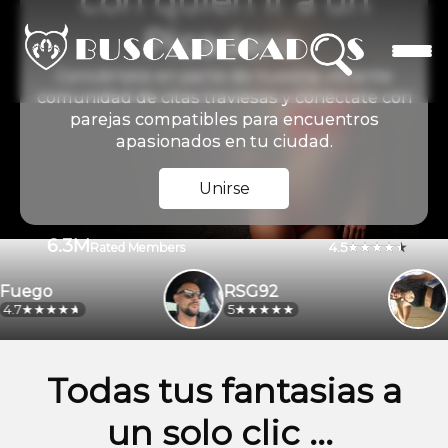
con quien ir a un
Picadero
Conviértete en parte de nuestra vibrante
comunidad de citas traviesas y conéctate con
parejas compatibles para encuentros
apasionados en tu ciudad.
Unirse
6.3M
4.5
Rated Members
ego
RSG92
ale
5
4.2
Todas tus fantasias a
un solo clic ...