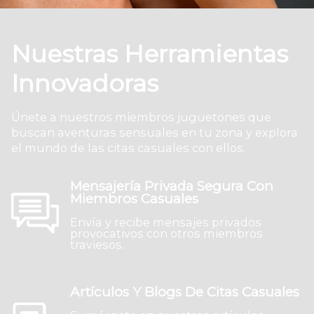
Nuestras Herramientas
Innovadoras
Únete a nuestros miembros juguetones que
buscan aventuras sensuales en tu zona y explora
el mundo de las citas casuales con ellos.
Mensajería Privada Segura Con
Miembros Casuales
Envía y recibe mensajes privados
provocativos con otros miembros
traviesos.
Artículos Y Blogs De Citas Casuales