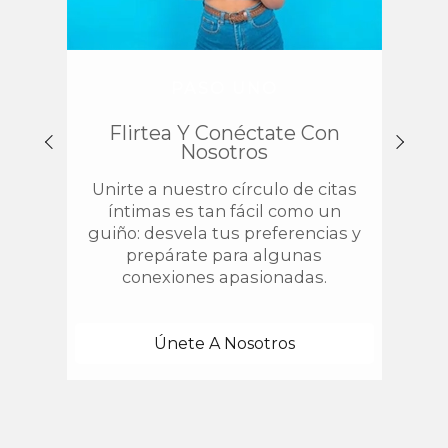
PASO UNO
Flirtea Y Conéctate Con
Enc
Nosotros
Unirte a nuestro círculo de citas
¿
íntimas es tan fácil como un
chis
guiño: desvela tus preferencias y
estab
prepárate para algunas
con 
conexiones apasionadas.
una
Únete A Nosotros