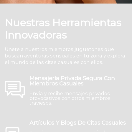
Nuestras Herramientas
Innovadoras
Únete a nuestros miembros juguetones que
buscan aventuras sensuales en tu zona y explora
el mundo de las citas casuales con ellos.
Mensajería Privada Segura Con
Miembros Casuales
Envía y recibe mensajes privados
provocativos con otros miembros
traviesos.
Artículos Y Blogs De Citas Casuales