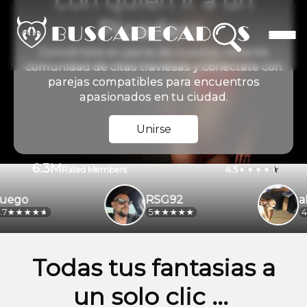
con quien ir a un
Picadero
Conviértete en parte de nuestra vibrante
comunidad de citas traviesas y conéctate con
parejas compatibles para encuentros
apasionados en tu ciudad.
Unirse
6.3M
4.5
Rated Members
go
RSG92
alej
5
4.2
Todas tus fantasias a
un solo clic ...