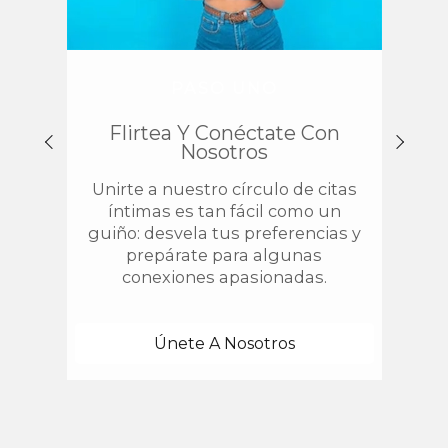
PASO UNO
Flirtea Y Conéctate Con
Enc
Nosotros
Unirte a nuestro círculo de citas
¿
íntimas es tan fácil como un
chis
guiño: desvela tus preferencias y
estab
prepárate para algunas
con 
conexiones apasionadas.
una
Únete A Nosotros