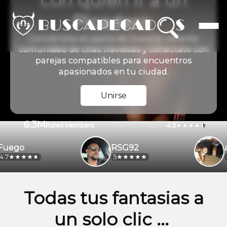
con quien ir a un
Picadero
Conviértete en parte de nuestra vibrante
comunidad de citas traviesas y conéctate con
parejas compatibles para encuentros
apasionados en tu ciudad.
Unirse
6.3M
4.5
Rated Members
go
RSG92
ale
5
4.2
Todas tus fantasias a
un solo clic ...