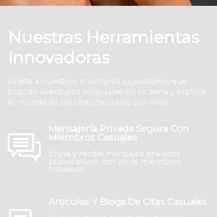
Nuestras Herramientas
Innovadoras
Únete a nuestros miembros juguetones que
buscan aventuras sensuales en tu zona y explora
el mundo de las citas casuales con ellos.
Mensajería Privada Segura Con
Miembros Casuales
Envía y recibe mensajes privados
provocativos con otros miembros
traviesos.
Artículos Y Blogs De Citas Casuales